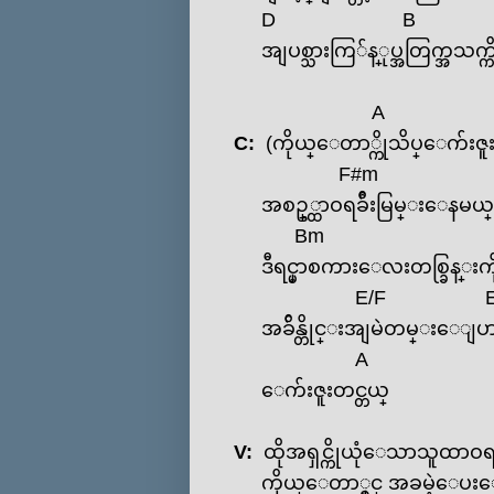
D
B
အျပစ္သားကြ်န္ုပ္အတြက္အသက္
A
C:
(ကိုယ္‌ေတာ္ကိုသိပ္‌ေက်းဇူ
F#m
အစဥ္္ထာဝရခ်ီးမြမ္း‌ေနမယ္
Bm
ဒီရင္မှာစကား‌ေလးတစ္ခြန္းကိ
E
/
F
အခ်ိန္တိုင္းအျမဲတမ္း‌ေျပ
A
‌ေက်းဇူးတင္တယ္
V:
ထိုအရှင္ကိုယုံ‌ေသာသူထာဝ
ကိုယ္‌ေတာ္ရှင္ အခမဲ့‌ေပး