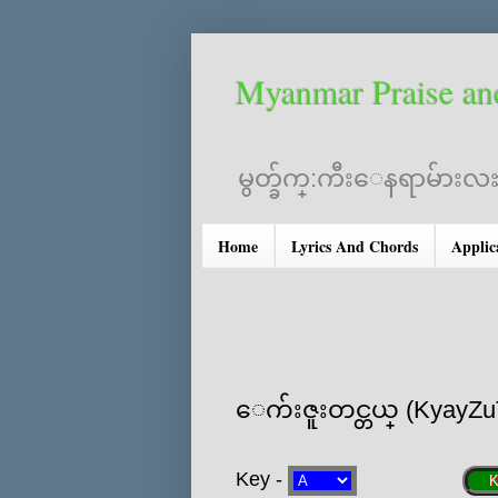
Myanmar Praise an
မွတ္ခ်က္:ကီးေနရာမ်ားလႊ
Home
Lyrics And Chords
Applic
‌ေက်းဇူးတင္တယ္ (KyayZu
Key -
K