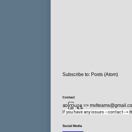
Subscribe to:
Posts (Atom)
Contact
ဆက္သြယ္ရန္ => mvlteams@gmail.c
m
If you have any issues --contact--> 
Social Media