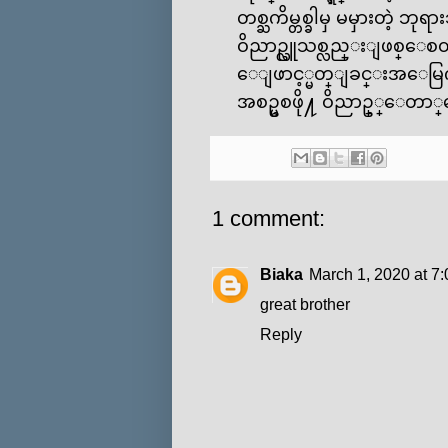
တစ္ႀကိမ္တစ္ခါမှ မမှားတဲ့ ဘုရာ
ဝိညာဥ္လူသစ္လည္းျဖစ္‌ေစ
‌ေျဖာင့္မတ္ျခင္းအ‌ေမြကိ
အစဥ္မစဖို႔ ဝိညာဥ္္‌ေတာ္
1 comment:
Biaka
March 1, 2020 at 7
great brother
Reply