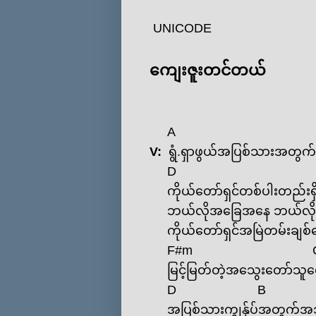
UNICODE
‌ကျေးဇူးတင်တယ်
A
V:
ရွံ.ရှာဖွယ်အပြစ်သားအတွက
D
ကိုယ်‌တော်ရှင်တစ်ပါးတည်းရှ
ဘယ်လိုအ‌ခြေအ‌နေ ဘယ်လိုလူ
ကိုယ်‌တော်ရှင်အမြဲတမ်းချစ်
F#m
မြင့်မြတ်တဲ့အ‌သွေး‌တော်သူ
D
B
အပြစ်သားကျွန်ုပ်အတွက်အ