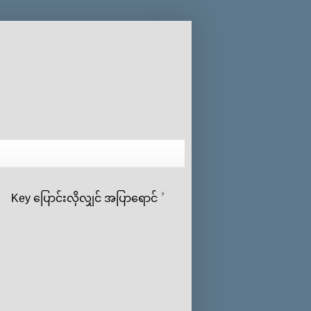
ey ‌ပြောင်းလိုလျှင် အပြာရောင်
ပေါ် click နှိပ်ပီး ‌ကိုယ်‌