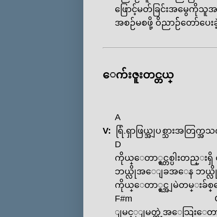
‌ဖြောင့်မတ်ခြင်းအ‌မွေကိုသူအပ
အစဉ်မစဖို့ ဝိညာဉ််‌တော်ပေး
‌ေက်းဇူးတင္တယ္
A
V:
ရြံ.ရှာဖြယ္အျပစ္သားအတြက္အသ
D
ကိုယ္‌ေတာ္ရှင္တစ္ပါးတည္းရှ
ဘယ္လိုအ‌ေျခအ‌ေန ဘယ္လိုလူသ
ကိုယ္‌ေတာ္ရှင္အျမဲတမ္းခ်စ
F#m
ျမင့္ျမတ္တဲ့အ‌ေသြး‌ေတ