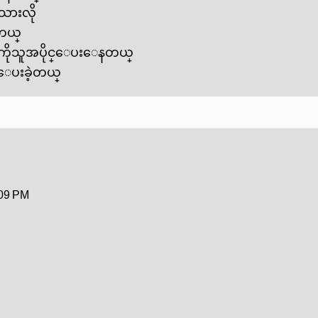
းသားလို
တယ္
ုသူအပိုင္‌ေပး‌ေနတယ္
ေပးခဲ့တယ္
:09 PM