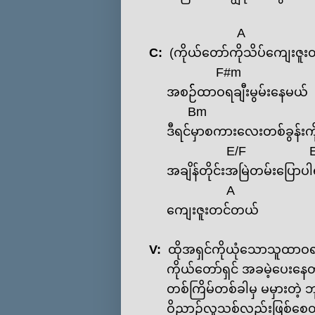
A
C:
(ကိုယ်‌တော်ကိုသိပ်‌ကျေးဇ
F#m
အစဉ််ထာဝရချီးမွမ်း‌နေမယ်
Bm
ဒီရင်မှာစကား‌လေးတစ်ခွန်းကိ
E
/
F
အချိန်တိုင်းအမြဲတမ်း‌ပြောပါ
A
‌ကျေးဇူးတင်တယ်
V:
ထိုအရှင်ကိုယုံ‌သောသူထာ
ကိုယ်‌တော်ရှင် အခမဲ့‌ပေး‌န
တစ်ကြိမ်တစ်ခါမှ မမှားတဲ့ ဘ
ဝိညာဉ်လူသစ်လည်းဖြစ်‌စေ