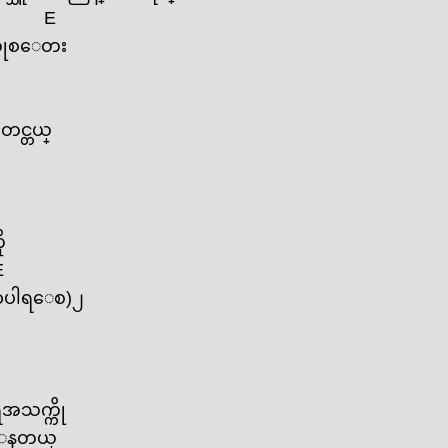
E
ကိုစ‌ေတး
းတင္တယ္
ု
E
ာပါရ‌ေစ)၂
ရအသက္ကို
‌ေနတယ္