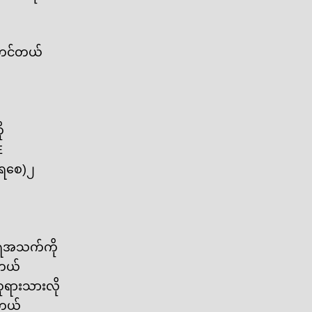
ူးတင်တယ်
ု
E
ရ‌စေ)၂
ဝရအသက်ကို
ေတယ်
ုရားသားလို
တယ်