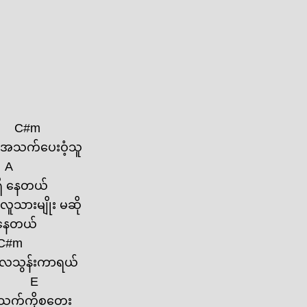
C#m
်အသက်‌ပေးဝံ့သူ
A
ိ ‌နေတယ်
သားမျိုး မဆို
‌နေတယ်
C#m
‌လေသွန်းကာရယ်
E
သက်ကိုစ‌တေး