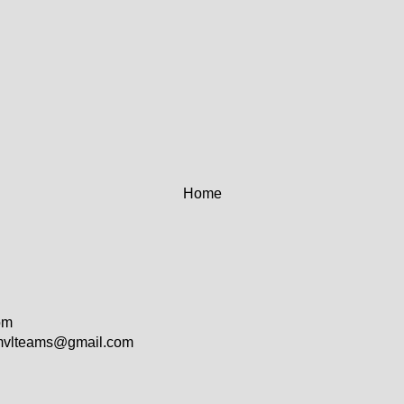
Home
om
vlteams@gmail.com