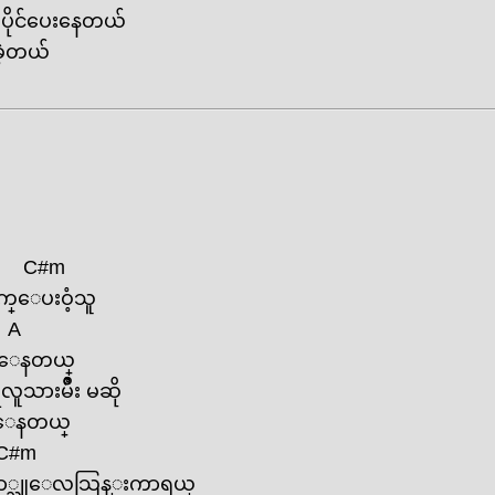
ိုင်‌ပေး‌နေတယ်
ခဲ့တယ်
C#m
က္‌ေပးဝံ့သူ
A
ိ ‌ေနတယ္
ားမ်ဳိး မဆို
္‌ေနတယ္
C#m
ာ္သူ‌ေလသြန္းကာရယ္