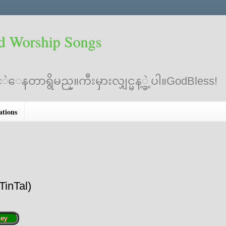
d Worship Songs
ဲေနတာရွိမည္။ကီးမှားလျှင္မန့္ခဲ့ပါ။GodBless!
ations
K
TinTal)
ey