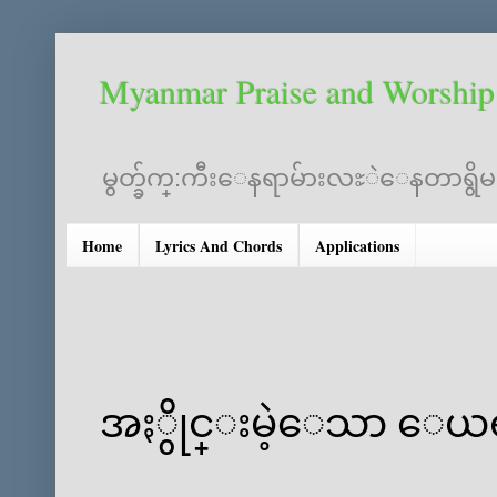
Myanmar Praise and Worship
မွတ္ခ်က္:ကီးေနရာမ်ားလႊဲေနတာရွိမည္။
Home
Lyrics And Chords
Applications
အႏွိုင္းမဲ့ေသာ ေယ