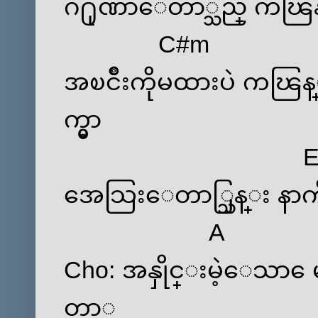
ဂ႐ုဏာေတာ္သည္ ကၽြန္
C#m
အၿငိဳးကိုမထားပဲ ကၽြန္ု
က္မွာ
အေသြးေတာ္သြန္း နာက်င
A
Cho: အနှိုင္းမဲ့ေသာ
တာ္