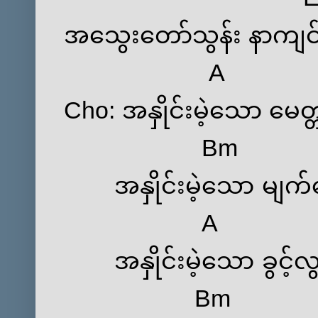
အသွေးတော်သွန်း နာကျင်
A
Cho: အနှိုင်းမဲ့သော မေတ
Bm
အနှိုင်းမဲ့သော မျက်မှ
A
အနှိုင်းမဲ့သော ခွင့်လွတ်
Bm