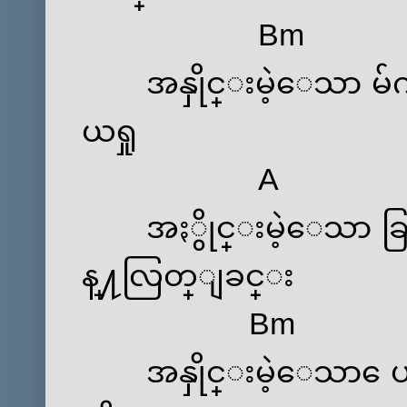
Bm
အနှိုင္းမဲ့ေသာ မ်က
ယရှု
A
အႏွိုင္းမဲ့ေသာ ခြင့
န္႔လြတ္ျခင္း
Bm
အနှိုင္းမဲ့ေသာ ေပးဆ