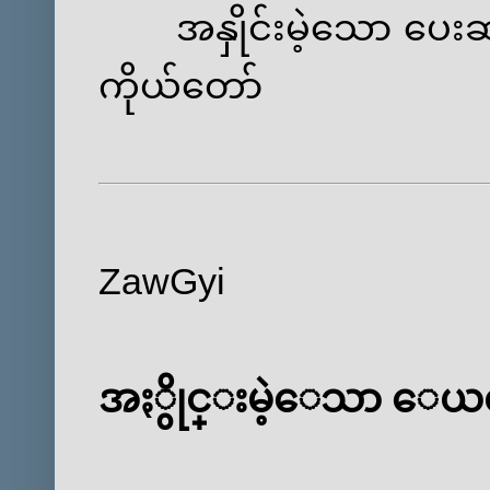
အနှိုင်းမဲ့သော ပေးဆပ်ခ
ကိုယ်တော်
ZawGyi
အႏွိုင္းမဲ့ေသာ ေယ