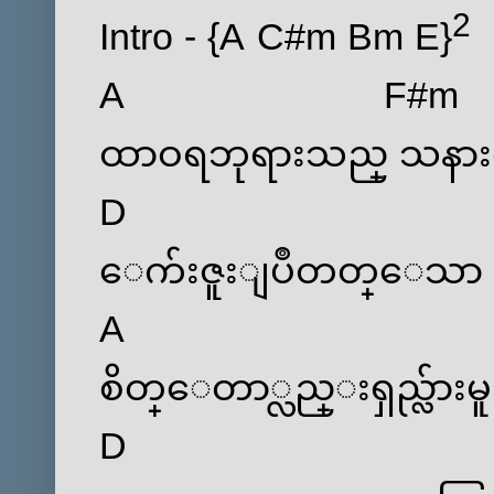
2
Intro - {
A
C#m
Bm
E
}
A
F#m
ထာဝရဘုရားသည္ သန
D
ေက်းဇူးျပဳတတ္ေသာ သေ
A
စိတ္ေတာ္လည္းရှည္လ်ားမူ
D