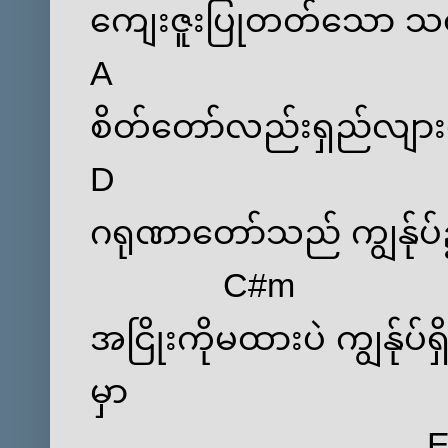
ကျေးဇူးပြုတတ်သော သဘော
A
စိတ်တော်လည်းရှည်လျားမူသည
D
ဂရုဏာတော်သည် ကျွန်ုပ
C#m
အငြိုးကိုမထားပဲ ကျွန်ုပ
မှာ