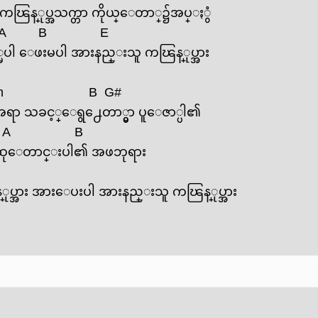
 ကၽြန္ုပ္အသက္တာ ကိုယ္‌ေတာ္၌အပ္ႏွံ
A
B
E
မပါ ‌ေဖးမပါ အားနည္းသူ ကၽြန္ုပ္အား
m
B
G#
ရာ သခင့္‌ေရွ႕ေတာ္မွာ ပူ‌ေဇာ္ပါ၏
A
B
ါ ဆု‌ေတာင္းပါ၏ အဖဘုရား
္အား အား‌ေပးပါ အားနည္းသူ ကၽြန္ုပ္အား