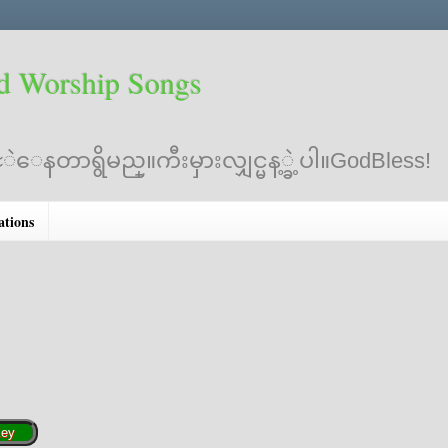
d Worship Songs
ဲေနတာရွိမည္။ကီးမှားလျှင္မန့္ခဲ့ပါ။GodBless!
ations
Key
ey