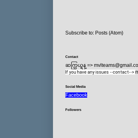
Subscribe to:
Posts (Atom)
Contact
ဆက္သြယ္ရန္ => mvlteams@gmail.c
m
If you have any issues --contact--> 
Social Media
Facebook
Followers