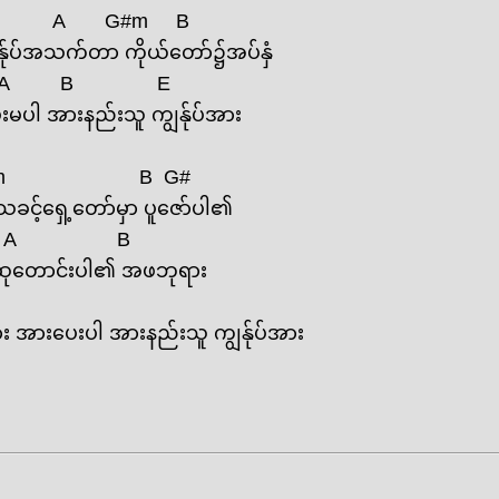
A
G#m
B
ျွန်ုပ်အသက်တာ ကိုယ်‌တော်၌အပ်နှံ
A
B
E
ဖေးမပါ အားနည်းသူ ကျွန်ုပ်အား
m
B
G#
ခင့်‌ရှေ့တော်မှာ ပူ‌ဇော်ပါ၏
A
B
ါ ဆု‌တောင်းပါ၏ အဖဘုရား
း အား‌ပေးပါ အားနည်းသူ ကျွန်ုပ်အား