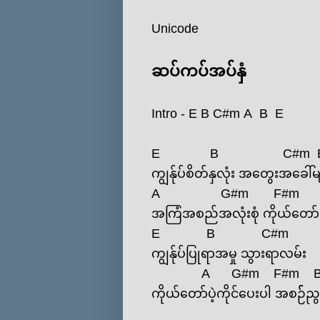
Unicode
ဆပ်ကပ်အပ်နှံ
Intro -
E
B
C#m
A
B
E
E
B
C#m
ကျွန်ုပ်စိတ်နှလုံး အ‌တွေးအ‌ခေါ်မ
A
G#m
F#m
အကြံအစည်အလုံးစုံ ကိုယ်‌တော်ရ
E
B
C#m
ကျွန်ုပ်ပြုရာအမှု သွားရာလမ်း
A
G#m
F#m
ကိုယ်‌တော်ပဲ့ကိုင်‌ပေးပါ အစဉ််ညွန