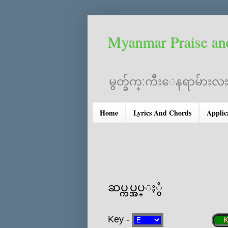
Myanmar Praise an
မွတ္ခ်က္:ကီးေနရာမ်ားလႊ
Home
Lyrics And Chords
Applic
ဆပ္ကပ္အပ္ႏွံ
Key -
K