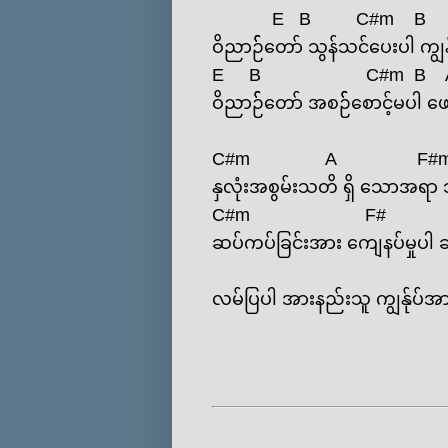
E
B
C#m
B
ဝိညာဉ််‌တော် သွန်သင်‌ပေးပါ က
E
B
C#m
B
ဝိညာဉ််‌တော် အစဉ််‌စောင့်မပါ ‌
C#m
A
F#
နှလုံးအစွမ်းသတိ ရှိ ‌သောအရာ သ
C#m
F#
ဆပ်ကပ်ခြင်းအား ‌ကျေနပ်မှုပ
လမ်ပြပါ အားနည်းသူ ကျွန်ုပ်အာ