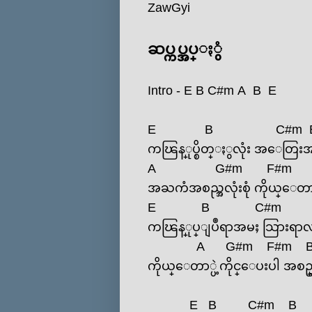
ZawGyi
ဆပ္ကပ္အပ္ႏွံ
Intro -
E
B
C#m
A
B
E
E
B
C#m
ကၽြန္ုပ္စိတ္ႏွလုံး အ‌ေတြး
A
G#m
F#m
အႀကံအစည္အလုံးစုံ ကိုယ္‌ေတာ္ရွ
E
B
C#m
ကၽြန္ုပ္ျပဳရာအမႈ သြားရာ
A
G#m
F#m
ကိုယ္‌ေတာ္ပဲ့ကိုင္‌ေပးပါ အစဥ
E
B
C#m
B