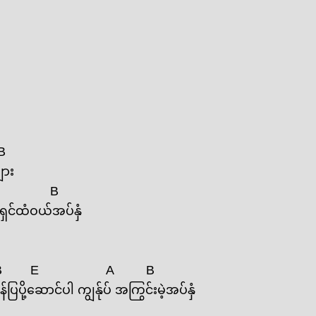
B
ျား
B
ှင်ထံဝယ်အပ်နှံ
B
E
A
B
်ပြပို့ဆောင်ပါ ကျွန်ုပ် အကြွင်းမဲ့အပ်နှံ