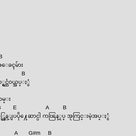
B
အ‌ေခၚမ်ား
B
င္ထံဝယ္အပ္ႏွံ
လမ္း
B
E
A
B
္္ညြန္ျပပို႔ေဆာင္ပါ ကၽြန္ုပ္ အႂကြင္းမဲ့အပ္ႏွံ
A
G#m
B