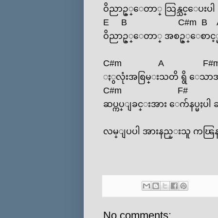
ဝိညာဥ္္‌ေတာ္ သြန္သင္‌ေပးပါ
E
B
C#m
B
ဝိညာဥ္္‌ေတာ္ အစဥ္္‌ေစာင့္
C#m
A
F#
ႏွလုံးအစြမ္းသတိ ရွိ ‌ေသာအ
C#m
F#
ဆပ္ကပ္ျခင္းအား ‌ေက်နပ္မႈပ
လမ္ျပပါ အားနည္းသူ ကၽြန္ုပ
No comments: