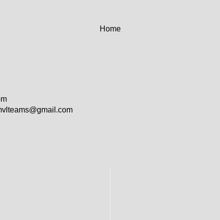
Home
om
vlteams@gmail.com