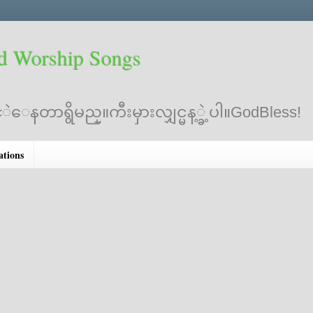
d Worship Songs
ဲေနတာရွိမည္။ကီးမှားလျှင္မန့္ခဲ့ပါ။GodBless!
ations
K