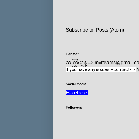
Subscribe to:
Posts (Atom)
Contact
ဆက္သြယ္ရန္ => mvlteams@gmail.c
m
If you have any issues --contact--> 
Social Media
Facebook
Followers