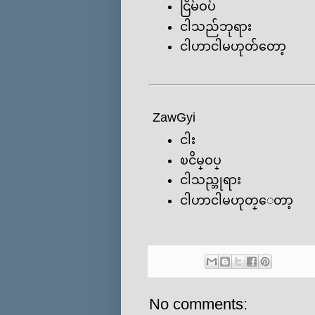
ငြိမ်ဝပ်
ငါသည်ဘုရား
ငါဟာငါမဟုတ်တော့
ZawGyi
ငါး
ၿငိမ္ဝပ္
ငါသည္ဘုရား
ငါဟာငါမဟုတ္ေတာ့
No comments: