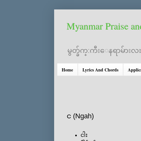
Myanmar Praise an
မွတ္ခ်က္:ကီးေနရာမ်ားလႊ
Home
Lyrics And Chords
Applic
င (Ngah)
ငါး