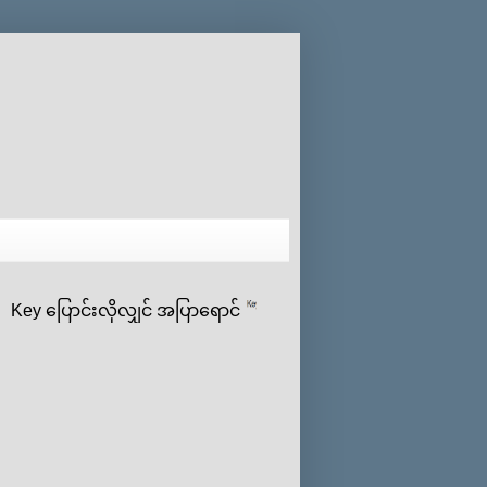
ey ‌ပြောင်းလိုလျှင် အပြာရောင်
ပေါ် click နှိပ်ပီး ‌ကိုယ်‌