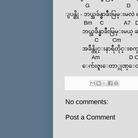
G
D
ျပန္ဆို - ဘယ္အခ်န္မွာခ်ီးမြမ္းမလဲ
Bm
C
A7
ဘယ္အခ်ိန္မွာခ်ီးမြမ္းမယ္ ဆင
C
Cm
အခ်ိန္တိုင္းနာရီတိုင္းစကၠန
Am
D
‌ေက်းဇူး‌ေတာ္ဂုဏ္‌ေတာ္ကို 
No comments:
Post a Comment