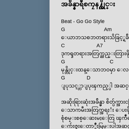
အခ်ိန္နာရီစကၠန႔္တိုင္း
Beat - Go Go Style
G
Am
‌ေယာဘသစၥာတရားသိခြင့္ရခ်ိန္
C
A7
ဒုကၡတရားအတြက္ညည္းတြားဖို
G
C
မုန္တိုင္းထန္‌ေသာဘဝမှာ ‌
G
D
ျပုသင့္တာျပုၾကည့္ပါ အဆင
အဆိုးရြားဆုံးအခ်ိန္မွာ စိတ္ပ်က္အားင
‌ေသာကမီးအတြက္အရႈံး ‌ေပးဖိ
စုံစမ္းစစ္‌ေဆးမႈေတြ ၾကဳံ
‌ေက်းဇူး‌ေတာ္ခ်ီးမြမ္းပါအ