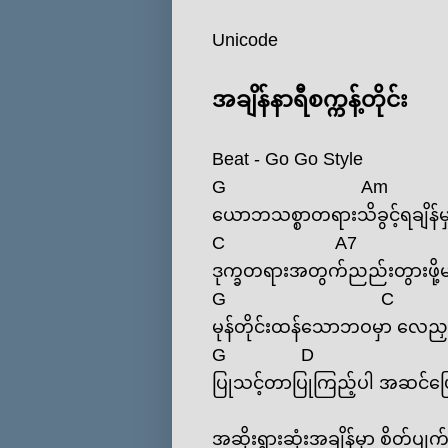
Unicode
အချိန်နာရီစက္ကန့်တိုင်း
Beat - Go Go Style
G
Am
‌ယောဘသစ္စာတရားသိခွင့်ရချိန်မ
C
A7
ဒုက္ခတရားအတွက်ညည်းတွားဖို့မ
G
C
မုန်တိုင်းထန်‌သောဘဝမှာ ‌လေည
G
D
ပြုသင့်တာပြုကြည့်ပါ အဆင်‌ပ
အဆိုးရွားဆုံးအချိန်မှာ စိတ်ပျ