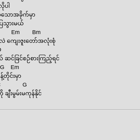
လိုပါ
လာ‌သောအခိုက်မှာ
ပြေသွားမယ်
Em
Bm
လဲ ‌ကျေးဇူး‌တော်အလုံးစုံ
D
င်ခြင်စဉ််စားကြည့်ရင်
G
Em
တိုင်းမှာ
C
G
ီးမွမ်းမကုန်နိုင်