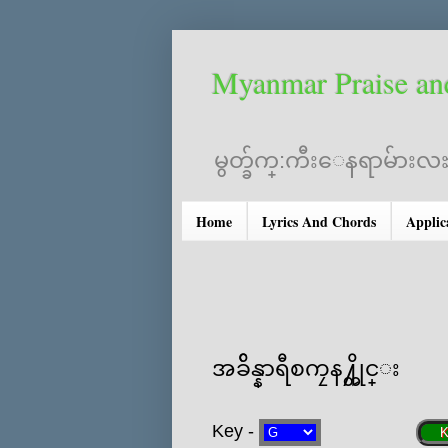
Myanmar Praise an
မွတ္ခ်က္:ကီးေနရာမ်ားလႊ
Home
Lyrics And Chords
Applic
အခ်ိန္နာရီစကၠန႔္တိုင္း
Key -
K