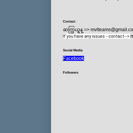
Contact
ဆက္သြယ္ရန္ => mvlteams@gmail.c
m
If you have any issues --contact--> 
Social Media
Facebook
Followers