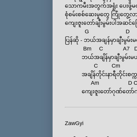
‌သောကမီးအတွက်အရှုံး ‌ပေးဖို့မ
စုံစမ်းစစ်‌ဆေးမှုတွေ ကြုံ‌တွေ့
‌ကျေးဇူး‌တော်ချီးမွမ်းပါအဆင်‌
G
D
ပြန်ဆို - ဘယ်အချန်မှာချီးမွမ်းမ
Bm
C
A7
ဘယ်အချိန်မှာချီးမွမ်းမယ် ဆ
C
Cm
အချိန်တိုင်းနာရီတိုင်းစက္ကန့်
Am
D
‌ကျေးဇူး‌တော်ဂုဏ်‌တော်ကို ချ
ZawGyi