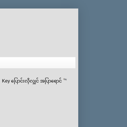
y ‌ပြောင်းလိုလျှင် အပြာရောင်
ပေါ် click နှိပ်ပီး ‌ကိုယ်‌ပ