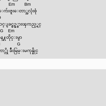
Em
Bm
 ‌ေက်းဇူး‌ေတာ္အလုံးစုံ
D
္ျခင္စဥ္္စားၾကည့္ရင္
G
Em
္႔တိုင္းမွာ
C
G
ခ်ီးမြမ္းမကုန္နိုင္