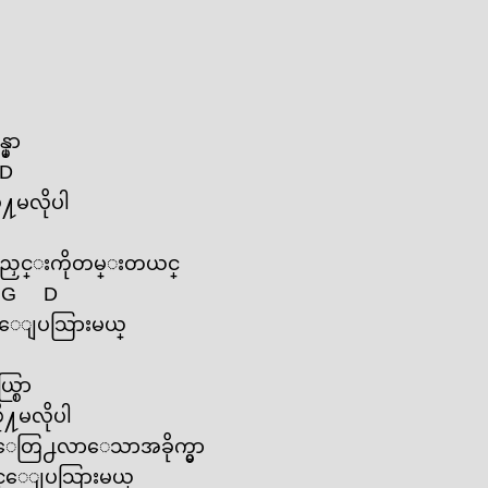
မှာ
D
႔မလိုပါ
ေလညှင္းကိုတမ္းတယင္
G
D
္‌ေျပသြားမယ္
ယ္စြာ
ု႔မလိုပါ
‌ေတြ႕လာ‌ေသာအခိုက္မွာ
ဆင္‌ေျပသြားမယ္