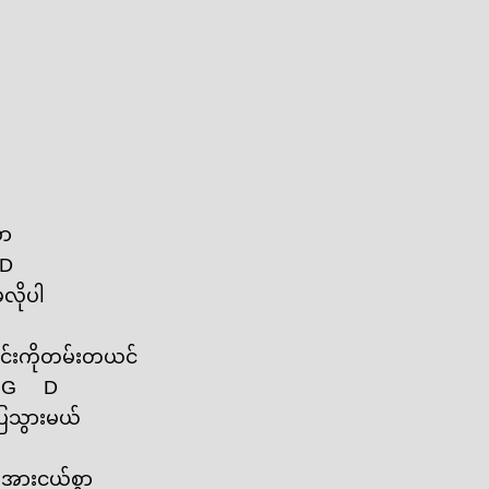
ှာ
D
လိုပါ
ှင်းကိုတမ်းတယင်
G
D
ြေသွားမယ်
က်အားငယ်စွာ