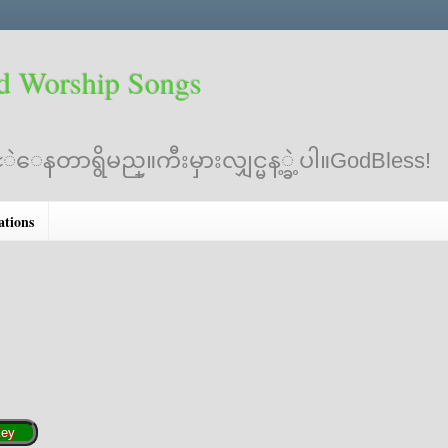
d Worship Songs
ဲေနတာရွိမည္။ကီးမှားလျှင္မန့္ခဲ့ပါ။GodBless!
ations
Ke
ey