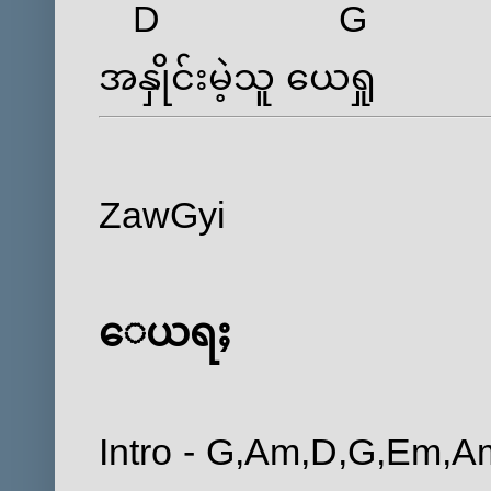
D
G
အနှိုင်းမဲ့သူ ‌ယေရှု
ZawGyi
‌ေယရႈ
Intro -
G
,
Am
,
D
,
G
,
Em
,
A