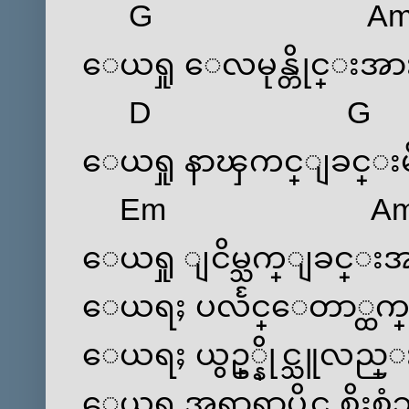
G
A
‌ေယရှု ‌ေလမုန္တိုင္းအ
D
G
‌ေယရှု နာၾကင္ျခင္းမ
Em
A
‌ေယရှု ျငိမ္သက္ျခင္းအား
‌ေယရႈ ပလႅင္‌ေတာ္ထက္၌စ
‌ေယရႈ ယွဥ္္နိုင္သူလည္း
‌ေယရှု အရာရာပိုင္သ စိုးစံ