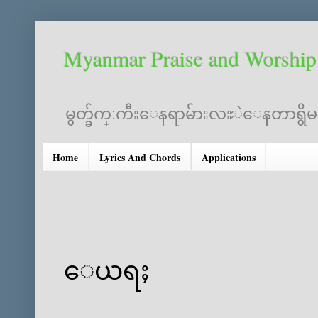
Myanmar Praise and Worship
မွတ္ခ်က္:ကီးေနရာမ်ားလႊဲေနတာရွိမည္။
Home
Lyrics And Chords
Applications
‌ေယရႈ