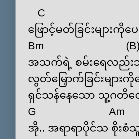
C
‌ဖြောင့်မတ်ခြင်းများကို‌ပေ
Bm
(
B
အသက်ရဲ့ စမ်း‌ရေလည်းသူ
လွတ်‌မြှောက်ခြင်းများကို
ရှင်သန်‌နေ‌သော သူ့ဂတိ‌တ
G
Am
အို.. အရာရာပိုင်သ စိုးစံသ