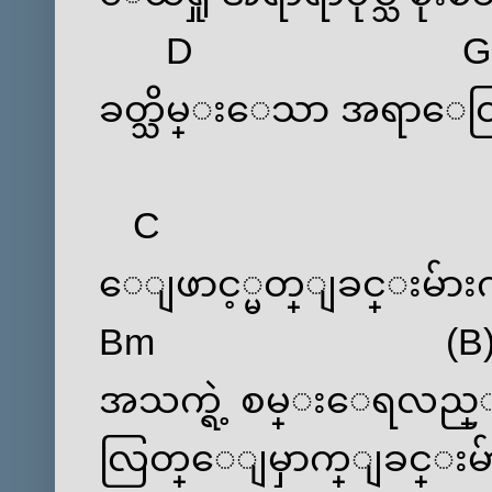
D
G
ခတ္သိမ္း‌ေသာ အရာ‌ေ
C
‌ေျဖာင့္မတ္ျခင္းမ်ားကို
Bm
(
B
အသက္ရဲ့ စမ္း‌ေရလည္း
လြတ္‌ေျမှာက္ျခင္းမ်