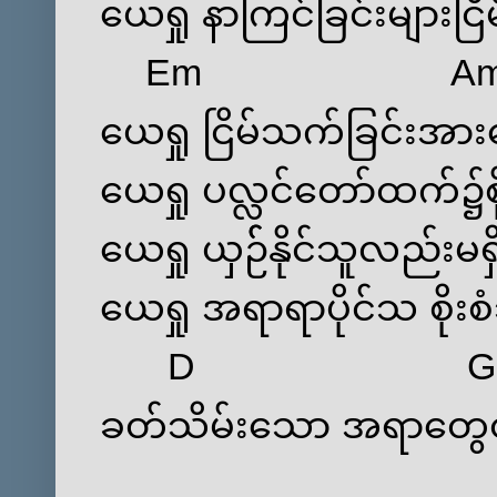
‌ယေရှု နာကြင်ခြင်းများငြိ
Em
A
‌ယေရှု ငြိမ်သက်ခြင်းအား‌ပ
‌ယေရှု ပလ္လင်‌တော်ထက်၌စိ
‌ယေရှု ယှဉ််နိုင်သူလည်းမရ
‌ယေရှု အရာရာပိုင်သ စိုးစ
D
G
ခတ်သိမ်း‌သော အရာ‌တွ