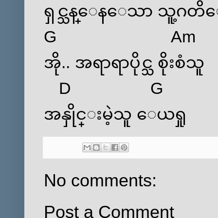
ရှင္သန္‌ေန‌ေသာ သူ့ဂတ
G
Am
အို.. အရာရာပိုင္သ စိုးစံသူ
D
G
အနှိုင္းမဲ့သူ ‌ေယရှု
No comments:
Post a Comment