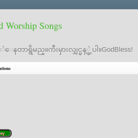
d Worship Songs
ဲေနတာရွိမည္။ကီးမှားလျှင္မန့္ခဲ့ပါ။GodBless!
ations
Ke
ey