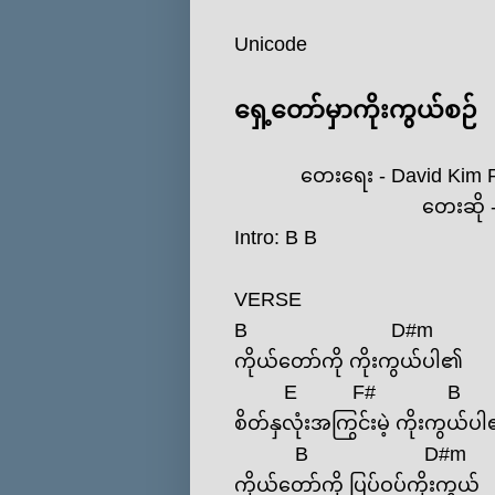
Unicode
ရှေ့တော်မှာကိုးကွယ်စဉ်
တေးရေး - David Kim 
တေးဆို - Deih
Intro:
B
B
VERSE
B
D#m
ကိုယ်တော်ကို ကိုးကွယ်ပါ၏
E
F#
B
စိတ်နှလုံးအကြွင်းမဲ့ ကိုးကွယ်ပ
B
D#m
ကိုယ်တော်ကို ပြပ်ဝပ်ကိုးကွယ်