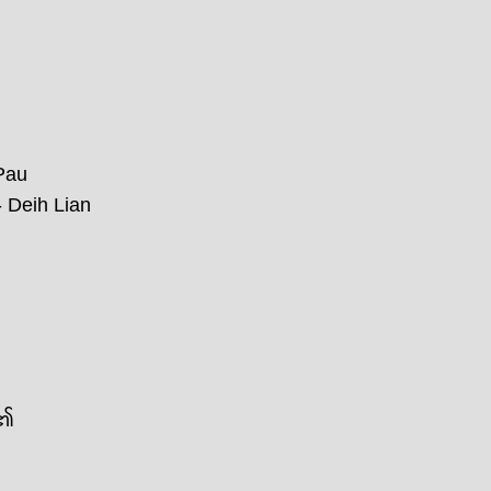
Pau
 Lian
ါ၏