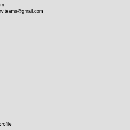
om
vlteams@gmail.com
rofile