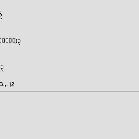
်
်မူပါ)၃
)၃
B
,,, }2