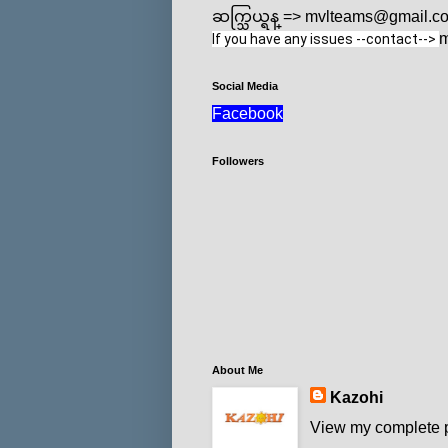
ဆက္သြယ္ရန္ => mvlteams@gmail.c
m
If you have any issues --contact--> 
Social Media
Facebook
Followers
About Me
Kazohi
View my complete p