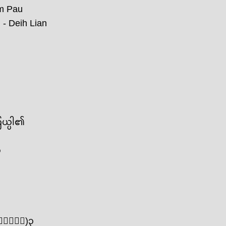
 Pau
h Lian
ြယ္ပါ၏
္
္မူပါ)၃