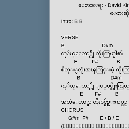
ေတးေရး - David Kim
ေတးဆို - Dei
Intro:
B
B
VERSE
B
D#m
ကုိယ္ေတာ္ကို ကိုးကြယ္ပါ၏
E
F#
B
စိတ္ႏွလုံးအၾကြင္းမဲ့ ကိုးက
B
D#m
ကုိယ္ေတာ္ကို ျပပ္၀ပ္ကိုးကြယ
E
F#
B
အထံေတာ္မွာ တိုး၀င္ခ်ဥ္းကပ္စဥ္
CHORUS
G#m
F#
E
/
B
/
E
(၀ိညာဥ္ေတာ္ ဆင္းၾကြေတာ