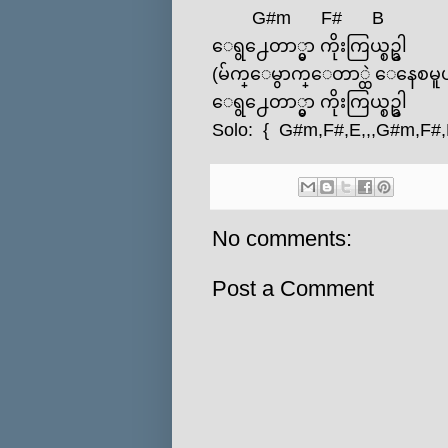
G#m
F#
B
ေရွ႕ေတာ္မွာ ကိုးကြယ္စဥ္ခါ
(မ်က္ေမွာက္ေတာ္ထဲ ေနေစမူပ
ေရွ႕ေတာ္မွာ ကိုးကြယ္စဥ္ခါ
Solo: {
G#m
,
F#
,
E
,,,
G#m
,
F#
,
No comments:
Post a Comment