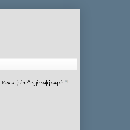
y ‌ပြောင်းလိုလျှင် အပြာရောင်
ပေါ် click နှိပ်ပီး ‌ကိုယ်‌ပ