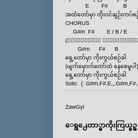
E
F#
B
အထံတော်မှာ တိုးဝင်ချဉ်းကပ်စဉ
CHORUS
G#m
F#
E
/
B
/
E
(၀ိညာဉ်တော် ဆင်းကြွတော
G#m
F#
B
ရှေ့တော်မှာ ကိုးကွယ်စဉ်ခါ
(မျက်မှောက်တော်ထဲ နေစေမူပါ
ရှေ့တော်မှာ ကိုးကွယ်စဉ်ခါ
Solo: {
G#m
,
F#
,
E
,,,
G#m
,
F#
,
ZawGyi
ေရွ႕ေတာ္မွာကိုးကြယ္စဥ္