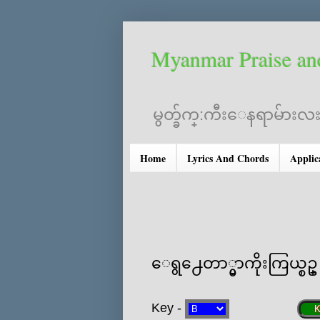
Myanmar Praise an
မွတ္ခ်က္:ကီးေနရာမ်ားလႊ
Home
Lyrics And Chords
Applic
ေရွ႕ေတာ္မွာကိုးကြယ္စဥ္
Key -
K